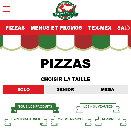
PIZZAS
MENUS ET PROMOS
TEX-MEX
SAL
PIZZAS
CHOISIR LA TAILLE
SOLO
SENIOR
MEGA
TOUS LES PRODUITS
LES NOUVEAUTÉS
EXCLUSIVITÉ WEB
CRÈME FRAÎCHE
FLAMBÉES