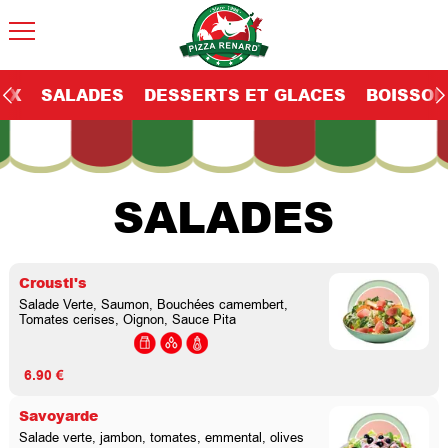
EX
SALADES
DESSERTS ET GLACES
BOISSON
SALADES
Crousti's
Salade Verte, Saumon, Bouchées camembert,
Tomates cerises, Oignon, Sauce Pita
6.90 €
Savoyarde
Salade verte, jambon, tomates, emmental, olives